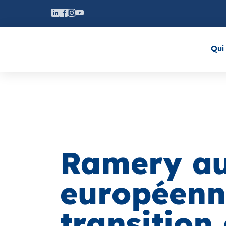
Qui
Ramery au
européenn
transition