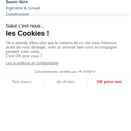
Savoir-faire
Ingénierie & conseil
Construction
Performance énergétique & environnementale
Économie circulaire
Production & distribution d’EnR
Réalisations
Actualités
Nos implantations
Nous rejoindre
Information
Certifications Ramery
Relations presse
Fournisseurs
Mentions légales et crédits
Données personnelles
Accessibilité : partiellement conforme
Contact
740 Rue du Bac 59193 Erquinghem-Lys
03 20 77 86 00
Nous contacter